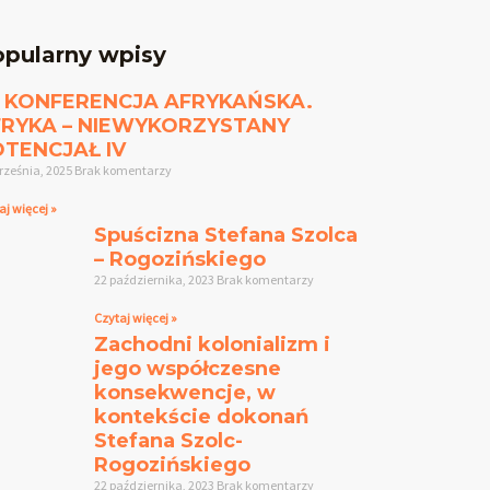
pularny wpisy
I KONFERENCJA AFRYKAŃSKA.
FRYKA – NIEWYKORZYSTANY
TENCJAŁ IV
rześnia, 2025
Brak komentarzy
aj więcej »
Spuścizna Stefana Szolca
– Rogozińskiego
22 października, 2023
Brak komentarzy
Czytaj więcej »
Zachodni kolonializm i
jego współczesne
konsekwencje, w
kontekście dokonań
Stefana Szolc-
Rogozińskiego
22 października, 2023
Brak komentarzy