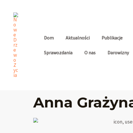
Skip
to
content
Dom
Aktualności
Publikacje
Sprawozdania
O nas
Darowizny
Anna Grażyna