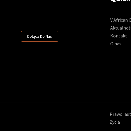
V African 
Aktualnoś
Kontakt
Dołącz Do Nas
O nas
Prawo aut
Zycia