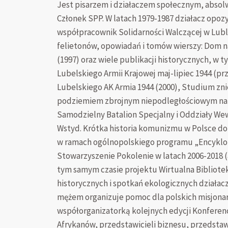
Jest pisarzem i działaczem społecznym, abso
Członek SPP. W latach 1979-1987 działacz opoz
współpracownik Solidarności Walczącej w Lublin
felietonów, opowiadań i tomów wierszy: Dom na
(1997) oraz wiele publikacji historycznych, 
Lubelskiego Armii Krajowej maj-lipiec 1944 
Lubelskiego AK Armia 1944 (2000), Studium zn
podziemiem zbrojnym niepodległościowym na Lu
Samodzielny Batalion Specjalny i Oddziały Wew
Wstyd. Krótka historia komunizmu w Polsce do 
w ramach ogólnopolskiego programu „Encyklop
Stowarzyszenie Pokolenie w latach 2006-2018 (
tym samym czasie projektu Wirtualna Bibliotek
historycznych i spotkań ekologicznych działac
mężem organizuje pomoc dla polskich misjonarz
współorganizatorką kolejnych edycji Konferencj
Afrykanów, przedstawicieli biznesu, przedstawi