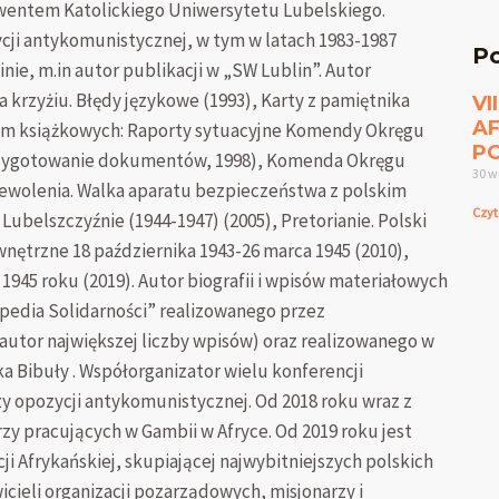
lwentem Katolickiego Uniwersytetu Lubelskiego.
ycji antykomunistycznej, w tym w latach 1983-1987
Po
ie, m.in autor publikacji w „SW Lublin”. Autor
 krzyżiu. Błędy językowe (1993), Karty z pamiętnika
VI
A
w tym książkowych: Raporty sytuacyjne Komendy Okręgu
PO
(przygotowanie dokumentów, 1998), Komenda Okręgu
30 w
iewolenia. Walka aparatu bezpieczeństwa z polskim
Czyt
belszczyźnie (1944-1947) (2005), Pretorianie. Polski
nętrzne 18 października 1943-26 marca 1945 (2010),
1945 roku (2019). Autor biografii i wpisów materiałowych
edia Solidarności” realizowanego przez
autor największej liczby wpisów) oraz realizowanego w
a Bibuły . Współorganizator wielu konferencji
zy opozycji antykomunistycznej. Od 2018 roku wraz z
y pracujących w Gambii w Afryce. Od 2019 roku jest
i Afrykańskiej, skupiającej najwybitniejszych polskich
cieli organizacji pozarządowych, misjonarzy i